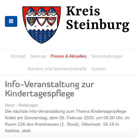
Zur
Zum
Navigation
Inhalt
springen
springen
Kontakt
Sitemap
Presse & Aktuelles
Veranstaltungen
Karriere und Nachwuchskräfte
Suchen
Info-Veranstaltung zur
Kindertagespflege
News - Meldungen
Die nächste Info-Veranstaltung zum Thema Kindertagespflege
findet am Donnerstag, dem 06. Februar 2020, um 09.00 Uhr, im
Raum 226 des Kreishauses (1. Stock), Viktoriastr. 16-18 in
Itzehoe, statt.