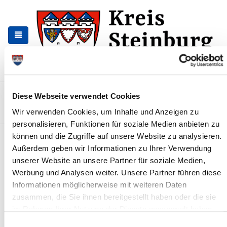
Zur
Zum
Navigation
Inhalt
springen
springen
Kontakt
Sitemap
Presse & Aktuelles
Veranstaltungen
Diese Webseite verwendet Cookies
Wir verwenden Cookies, um Inhalte und Anzeigen zu
Karriere und Nachwuchskräfte
Suchen
personalisieren, Funktionen für soziale Medien anbieten zu
können und die Zugriffe auf unsere Website zu analysieren.
Ausschüsse tagen
Außerdem geben wir Informationen zu Ihrer Verwendung
News - Meldungen
unserer Website an unsere Partner für soziale Medien,
Werbung und Analysen weiter. Unsere Partner führen diese
Informationen möglicherweise mit weiteren Daten
zusammen, die Sie ihnen bereitgestellt haben oder die sie
im Rahmen Ihrer Nutzung der Dienste gesammelt haben.
Einwilligungsauswahl