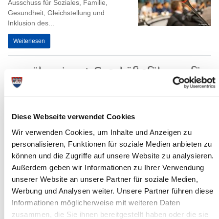
Ausschuss für Soziales, Familie,
Gesundheit, Gleichstellung und
Inklusion des...
Weiterlesen
egw übernimmt Geschäftsführung für
Breitband-Zweckverband Steinburg
22.01.2025: Der Zweckverband
Breitbandversorgung Steinburg (ZVBS)
Diese Webseite verwendet Cookies
hat die Entwicklungsgesellschaft
Westholstein (egw), die regionale...
Wir verwenden Cookies, um Inhalte und Anzeigen zu
personalisieren, Funktionen für soziale Medien anbieten zu
Weiterlesen
können und die Zugriffe auf unsere Website zu analysieren.
Außerdem geben wir Informationen zu Ihrer Verwendung
Sitzung des Hauptausschusses
unserer Website an unsere Partner für soziale Medien,
Werbung und Analysen weiter. Unsere Partner führen diese
22.01.2025: m Mittwoch, dem 29.
Informationen möglicherweise mit weiteren Daten
Januar 2025, um 17:00 Uhr, tagt der
Hauptausschuss des Steinburger
zusammen, die Sie ihnen bereitgestellt haben oder die sie