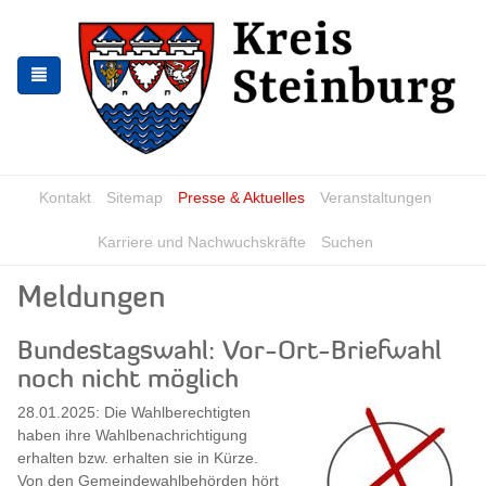
Zur
Zum
Navigation
Inhalt
springen
springen
Kontakt
Sitemap
Presse & Aktuelles
Veranstaltungen
Karriere und Nachwuchskräfte
Suchen
Meldungen
Bundestagswahl: Vor-Ort-Briefwahl
noch nicht möglich
28.01.2025: Die Wahlberechtigten
haben ihre Wahlbenachrichtigung
erhalten bzw. erhalten sie in Kürze.
Von den Gemeindewahlbehörden hört