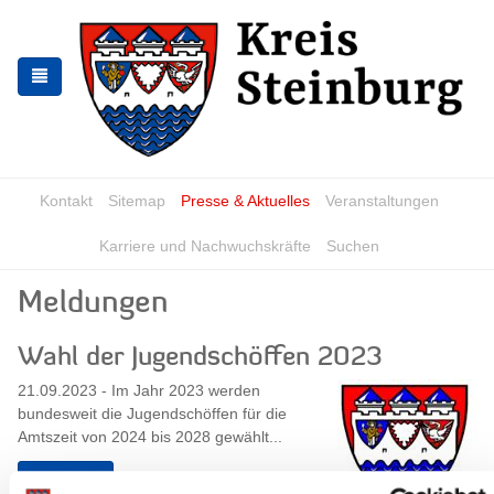
Zur
Zum
Navigation
Inhalt
springen
springen
Kontakt
Sitemap
Presse & Aktuelles
Veranstaltungen
Karriere und Nachwuchskräfte
Suchen
Meldungen
Wahl der Jugendschöffen 2023
21.09.2023 - Im Jahr 2023 werden
bundesweit die Jugendschöffen für die
Amtszeit von 2024 bis 2028 gewählt...
Weiterlesen