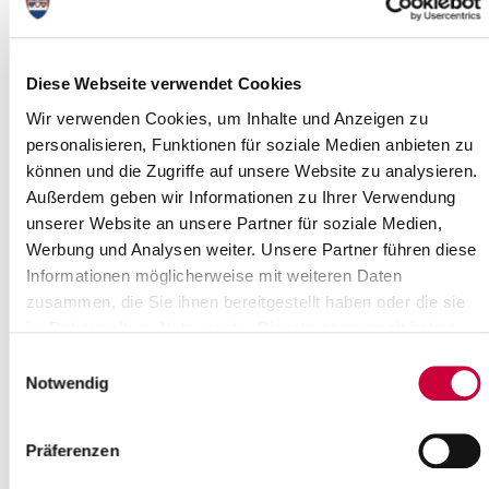
Interkulturelle Woche 2023 im Kreis
Diese Webseite verwendet Cookies
Steinburg
Wir verwenden Cookies, um Inhalte und Anzeigen zu
21.09.2023 - Vom 23. September bis 1.
personalisieren, Funktionen für soziale Medien anbieten zu
Oktober findet die diesjährige
können und die Zugriffe auf unsere Website zu analysieren.
Interkulturelle Woche im Kreis
Außerdem geben wir Informationen zu Ihrer Verwendung
Steinburg statt. Das Motto lautet „Neue
Räume“...
unserer Website an unsere Partner für soziale Medien,
Werbung und Analysen weiter. Unsere Partner führen diese
Weiterlesen
Informationen möglicherweise mit weiteren Daten
zusammen, die Sie ihnen bereitgestellt haben oder die sie
im Rahmen Ihrer Nutzung der Dienste gesammelt haben.
Betriebsausflug: Kreisverwaltung
geschlossen
Einwilligungsauswahl
Notwendig
12.09.2023 - Der diesjährige
Betriebsausflug der Kreisverwaltung
Steinburg findet am Freitag, den 15.
Präferenzen
September 2023, statt. An diesem Tag
bleiben...