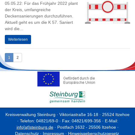
05.05.22: Für das Frühjahr 2022 plant
der Kreis, umfangreiche
Deckensanierungen durchzuführen.
Aktuell geht es um die K 57. Saniert
wird die...
Weiterlesen
1
2
Kreisverwaltung Steinburg · Viktoriastraße 16-18 · 25524 Itzehoe
· Telefon: 04821/69-0 · Fax: 04821/699-356 · E-Mail:
info[at]steinburg.de
· Postfach 1632 - 25506 Itzehoe ·
Datenschutz
·
Impressum
·
Hinweisgeberschutzgesetz