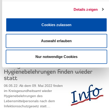
Details zeigen
„Neues Leben auf alten Höfen" geht in
die zweite Runde
Cookies zulassen
11.05.22: „Jetzt geht es in die
praktische Phase", freut sich Dr. Heinz
Seppmann, Steinburgs erster
Auswahl erlauben
stellvertretender Landrat. „Auf dieses...
Weiterlesen
Nur notwendige Cookies
Kreisgesundheitsamt:
Hygienebelehrungen finden wieder
statt
06.05.22: Ab dem 09. Mai 2022 finden
im Kreisgesundheitsamt wieder
Hygienebelehrungen des
Lebensmittelpersonals nach dem
Infektionsschutzgesetz statt....