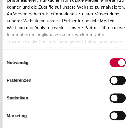
personalisieren, Funktionen für soziale Medien anbieten zu
STADTRADELN STEINBURG - Auftakt
können und die Zugriffe auf unsere Website zu analysieren.
in St. Margarethen
Außerdem geben wir Informationen zu Ihrer Verwendung
unserer Website an unsere Partner für soziale Medien,
12.05.22: Bei schönsten Fahrradwetter
Werbung und Analysen weiter. Unsere Partner führen diese
trafen sich die Initiatoren des
diesjährigen STADTRADELNS unserer
Informationen möglicherweise mit weiteren Daten
Region in St. Margarethen, zum
zusammen, die Sie ihnen bereitgestellt haben oder die sie
Startschuss für...
im Rahmen Ihrer Nutzung der Dienste gesammelt haben.
Einwilligungsauswahl
Weiterlesen
Notwendig
Tag der Familie: Familienzentren
Präferenzen
gestalten Leuchttürme
12.05.22: Leuchttürme zieren ab dem
14. Mai ein Banner am Bauzaun der
Statistiken
Kreisverwaltung in der Viktoriastraße.
Anlässlich des Internationalen Tages
der...
Marketing
Weiterlesen