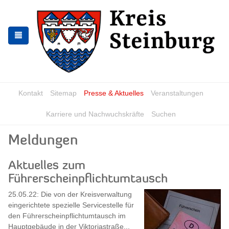
Zur
Zum
Navigation
Inhalt
springen
springen
Kontakt
Sitemap
Presse & Aktuelles
Veranstaltungen
Karriere und Nachwuchskräfte
Suchen
Meldungen
Aktuelles zum
Führerscheinpflichtumtausch
25.05.22: Die von der Kreisverwaltung
eingerichtete spezielle Servicestelle für
den Führerscheinpflichtumtausch im
Hauptgebäude in der Viktoriastraße...