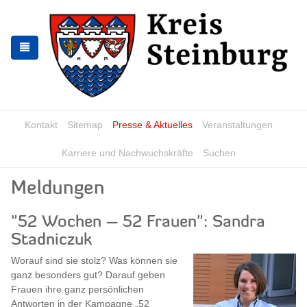
Zur
Zum
Navigation
Inhalt
springen
springen
Kontakt
Sitemap
Presse & Aktuelles
Veranstaltungen
Karriere und Nachwuchskräfte
Suchen
Meldungen
"52 Wochen – 52 Frauen": Sandra
Stadniczuk
Worauf sind sie stolz? Was können sie
ganz besonders gut? Darauf geben
Frauen ihre ganz persönlichen
Antworten in der Kampagne „52