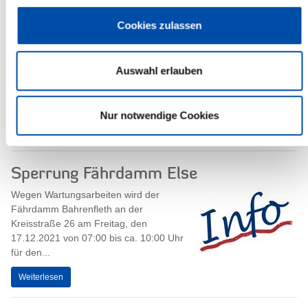
Steinburg
Cookies zulassen
15.12.2021 - Ab der 51.
Kalenderwoche gibt es wieder die
Möglichkeit, sich an temporären
Impfstellen ohne Termin impfen zu
Auswahl erlauben
lassen.
Am Dienstag, den...
Nur notwendige Cookies
Weiterlesen
Sperrung Fährdamm Else
Wegen Wartungsarbeiten wird der
Fährdamm Bahrenfleth an der
Kreisstraße 26 am Freitag, den
17.12.2021 von 07:00 bis ca. 10:00 Uhr
für den...
Weiterlesen