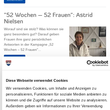
"52 Wochen – 52 Frauen": Astrid
Nielsen
Worauf sind sie stolz? Was können sie
ganz besonders gut? Darauf geben
Frauen ihre ganz persönlichen
Antworten in der Kampagne „52
Wochen – 52 Frauen"...
Weiterlesen
Diese Webseite verwendet Cookies
Heiligabend und Silvester:
Wir verwenden Cookies, um Inhalte und Anzeigen zu
Wertstoffhöfe und
personalisieren, Funktionen für soziale Medien anbieten zu
Schadstoffannahme geschlossen
können und die Zugriffe auf unsere Website zu analysieren.
21.12.2021 - Die Wertstoffhöfe im Kreis
Außerdem geben wir Informationen zu Ihrer Verwendung
Steinburg und die Schadstoffannahme