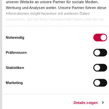
unserer Website an unsere Partner für soziale Medien,
bei Fa. Umweltservice Nord GmbH
Werbung und Analysen weiter. Unsere Partner führen diese
bleiben am 24. und 31. Dezember
Informationen möglicherweise mit weiteren Daten
2021...
zusammen, die Sie ihnen bereitgestellt haben oder die sie
Weiterlesen
im Rahmen Ihrer Nutzung der Dienste gesammelt haben.
Einwilligungsauswahl
Weihnachts- und Neujahrsgrüße des
Notwendig
Kreises Steinburg 2021
Weihnachts- und Neujahrsgrüße
Präferenzen
des Kreises Steinburg 2021
Liebe Steinburgerinnen und
Statistiken
Steinburger,
unserem Kreis „bleibt wohl auch nichts erspart“....
Marketing
Weiterlesen
Details zeigen
Temporäre Impfstellen im Kreis