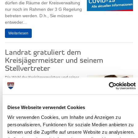
dürfen die Räume der Kreisverwaltung
nur noch im Rahmen der 3 G Regelung
betreten werden. D.h., Sie müssen
entweder...
Weiterlesen
Landrat gratuliert dem
Kreisjägermeister und seinem
Stellvertreter
Die Wahl des Kreisjägermeisters und seiner
Stellvertretung findet alle 5 Jahre statt.
Wahlberechtigt sind alle im Kreis Steinburg
gemeldeten...
Weiterlesen
Diese Webseite verwendet Cookies
Wir verwenden Cookies, um Inhalte und Anzeigen zu
personalisieren, Funktionen für soziale Medien anbieten zu
können und die Zugriffe auf unsere Website zu analysieren.