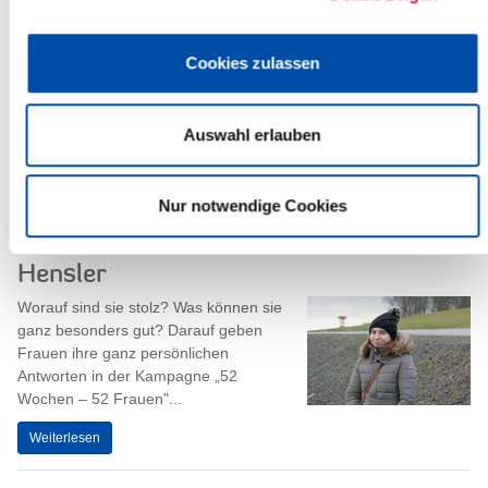
„Roadshow“ zum HVV-Beitritt
Cookies zulassen
Mit einem herzlichen „Moin Nachbar!“ begrüßt der Hamburger
Verkehrsverbund (hvv) den Kreis Steinburg.
Auswahl erlauben
Ab dem 22. November 2021 ist ein Team des hvv...
Weiterlesen
Nur notwendige Cookies
"52 Wochen – 52 Frauen": Irina
Hensler
Worauf sind sie stolz? Was können sie
ganz besonders gut? Darauf geben
Frauen ihre ganz persönlichen
Antworten in der Kampagne „52
Wochen – 52 Frauen"...
Weiterlesen