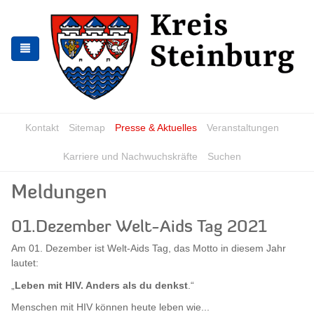
Zur
Zum
Navigation
Inhalt
springen
springen
Kontakt
Sitemap
Presse & Aktuelles
Veranstaltungen
Karriere und Nachwuchskräfte
Suchen
Meldungen
01.Dezember Welt-Aids Tag 2021
Am 01. Dezember ist Welt-Aids Tag, das Motto in diesem Jahr
lautet:
„
Leben mit HIV. Anders als du denkst
.“
Menschen mit HIV können heute leben wie...