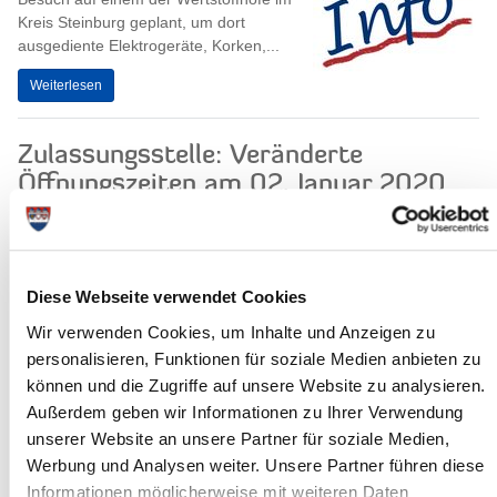
Kreis Steinburg geplant, um dort
ausgediente Elektrogeräte, Korken,...
Weiterlesen
Zulassungsstelle: Veränderte
Öffnungszeiten am 02. Januar 2020
Am Donnerstag, dem 02. Januar 2020,
werden in der Zulassungsbehörde der
Steinburger Verkehrsaufsicht dringend
erforderliche EDV-Arbeiten...
Diese Webseite verwendet Cookies
Weiterlesen
Wir verwenden Cookies, um Inhalte und Anzeigen zu
personalisieren, Funktionen für soziale Medien anbieten zu
können und die Zugriffe auf unsere Website zu analysieren.
Fachhochschule Kiel und Kreis
Außerdem geben wir Informationen zu Ihrer Verwendung
Steinburg vertiefen Zusammenarbeit
unserer Website an unsere Partner für soziale Medien,
Der Kreis Steinburg und die
Werbung und Analysen weiter. Unsere Partner führen diese
Fachhochschule Kiel haben heute (18.
Informationen möglicherweise mit weiteren Daten