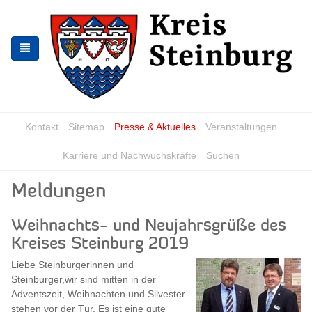
Zur
Zum
Navigation
Inhalt
springen
springen
Kontakt
Sitemap
Presse & Aktuelles
Veranstaltungen
Karriere und Nachwuchskräfte
Suchen
Meldungen
Weihnachts- und Neujahrsgrüße des
Kreises Steinburg 2019
Liebe Steinburgerinnen und
Steinburger,wir sind mitten in der
Adventszeit, Weihnachten und Silvester
stehen vor der Tür. Es ist eine gute