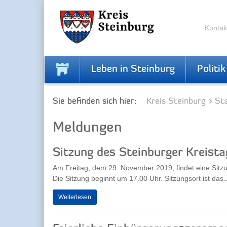
Zur
Zum
Navigation
Inhalt
springen
springen
Kontak
Leben in Steinburg
Politik
Sie befinden sich hier:
Kreis Steinburg
Sta
Meldungen
Sitzung des Steinburger Kreista
Am Freitag, dem 29. November 2019, findet eine Sitzu
Die Sitzung beginnt um 17.00 Uhr. Sitzungsort ist das..
Weiterlesen