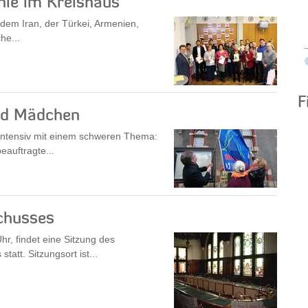
nie im Kreishaus
dem Iran, der Türkei, Armenien,
he...
F
nd Mädchen
intensiv mit einem schweren Thema:
eauftragte...
chusses
, findet eine Sitzung des
att. Sitzungsort ist...