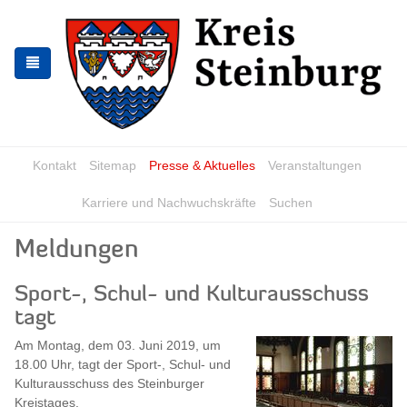
Zur
Zum
Navigation
Inhalt
springen
springen
Kontakt
Sitemap
Presse & Aktuelles
Veranstaltungen
Karriere und Nachwuchskräfte
Suchen
Meldungen
Sport-, Schul- und Kulturausschuss
tagt
Am Montag, dem 03. Juni 2019, um
18.00 Uhr, tagt der Sport-, Schul- und
Kulturausschuss des Steinburger
Kreistages.