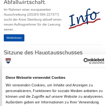
Abfallwirtschaft
Im Rahmen einer europaweiten
Ausschreibung (2019/S 094-227377)
sucht der Kreis Steinburg aktuell einen
neuen Auftragnehmer für die Leerung
seiner...
Weiterlesen
Sitzung des Hauptausschusses
Am Mittwoch, dem 22. Mai 2019, um
17.00 Uhr, tagt der Hauptausschuss
des Steinburger Kreistages. Sitzungsort
ist der Historische Kreistagssaal,...
Diese Webseite verwendet Cookies
Weiterlesen
Wir verwenden Cookies, um Inhalte und Anzeigen zu
personalisieren, Funktionen für soziale Medien anbieten zu
können und die Zugriffe auf unsere Website zu analysieren.
Sitzung des Ausschusses für
Außerdem geben wir Informationen zu Ihrer Verwendung
Wirtschaft