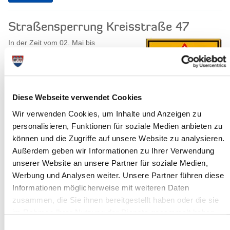
Straßensperrung Kreisstraße 47
In der Zeit vom 02. Mai bis
voraussichtlich zum 18. Mai 2018 wird
die Kreisstraße 47 beginnend von der
L 121 (Kieler Straße) bis zur
Einmündung...
Diese Webseite verwendet Cookies
Weiterlesen
Wir verwenden Cookies, um Inhalte und Anzeigen zu
personalisieren, Funktionen für soziale Medien anbieten zu
Jugendliche und Social Media - was
können und die Zugriffe auf unsere Website zu analysieren.
geht uns das an?
Außerdem geben wir Informationen zu Ihrer Verwendung
unserer Website an unsere Partner für soziale Medien,
Das Thema Mediennutzung und -
Werbung und Analysen weiter. Unsere Partner führen diese
erziehung steht im Mittelpunkt einer
Veranstaltung am 23. Mai 2018. Kinder
Informationen möglicherweise mit weiteren Daten
und Jugendliche bei WhatsApp,
zusammen, die Sie ihnen bereitgestellt haben oder die sie
Instagram und...
im Rahmen Ihrer Nutzung der Dienste gesammelt haben.
Einwilligungsauswahl
Weiterlesen