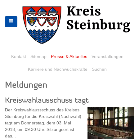
Zur
Zum
Navigation
Inhalt
springen
springen
Kontakt
Sitemap
Presse & Aktuelles
Veranstaltungen
Karriere und Nachwuchskräfte
Suchen
Meldungen
Kreiswahlausschuss tagt
Der Kreiswahlaussschuss des Kreises
Steinburg für die Kreiswahl (Nachwahl)
tagt am Donnerstag, dem 03. Mai
2018, um 09.30 Uhr. Sitzungsort ist
das...