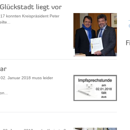
Glückstadt liegt vor
7 konnten Kreispräsident Peter
lte...
F
uar
02. Januar 2018 muss leider
on...