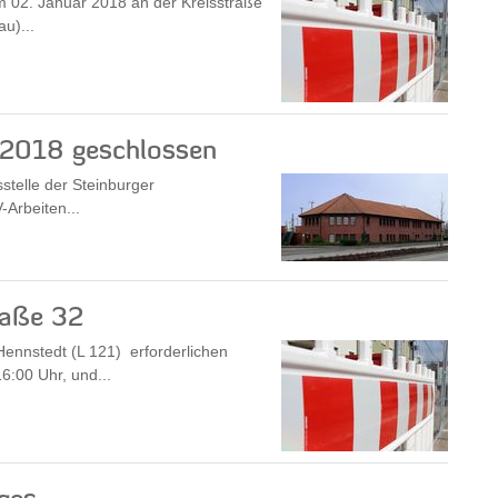
am 02. Januar 2018 an der Kreisstraße
u)...
r 2018 geschlossen
stelle der Steinburger
-Arbeiten...
raße 32
ennstedt (L 121) erforderlichen
6:00 Uhr, und...