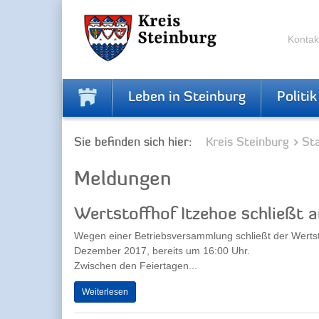
Zur
Zum
Navigation
Inhalt
springen
springen
Kontak
Leben in Steinburg
Politik
Sie befinden sich hier:
Kreis Steinburg
Sta
Meldungen
Wertstoffhof Itzehoe schließt a
Wegen einer Betriebsversammlung schließt der Wertst
Dezember 2017, bereits um 16:00 Uhr.
Zwischen den Feiertagen...
Weiterlesen