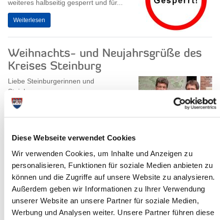
weiteres halbseitig gesperrt und für...
Weiterlesen
Weihnachts- und Neujahrsgrüße des
Kreises Steinburg
Liebe Steinburgerinnen und
Steinburger,
das Jahr 2016 neigt sich dem Ende zu,
Anlass für uns, zurückzublicken und
einen Ausblick auf das neue Jahr zu...
Diese Webseite verwendet Cookies
Weiterlesen
Wir verwenden Cookies, um Inhalte und Anzeigen zu
personalisieren, Funktionen für soziale Medien anbieten zu
Geflügelpest in Schleswig-Holstein:
können und die Zugriffe auf unsere Website zu analysieren.
Weiteres Vorgehen im Kreis Steinburg
Außerdem geben wir Informationen zu Ihrer Verwendung
unserer Website an unsere Partner für soziale Medien,
„Die für den Kreis Steinburg
Werbung und Analysen weiter. Unsere Partner führen diese
durchgeführten Beprobungen und