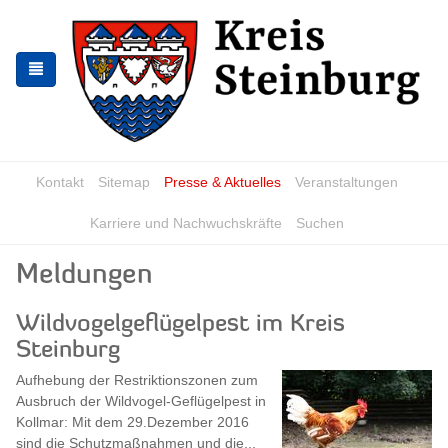
Zur
Zum
Navigation
Inhalt
springen
springen
Kontakt
Sitemap
Presse & Aktuelles
Veranstaltungen
Karriere und Nachwuchskräfte
Suchen
Meldungen
Wildvogelgeflügelpest im Kreis
Steinburg
Aufhebung der Restriktionszonen zum
Ausbruch der Wildvogel-Geflügelpest in
Kollmar: Mit dem 29.Dezember 2016
sind die Schutzmaßnahmen und die...