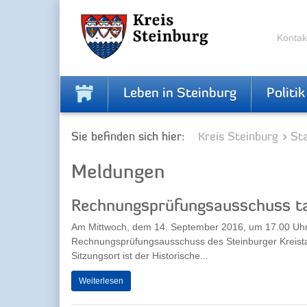
Zur
Zum
Navigation
Inhalt
springen
springen
Kontak
Leben in Steinburg
Politik
Sie befinden sich hier:
Kreis Steinburg
Sta
Meldungen
Rechnungsprüfungsausschuss t
Am Mittwoch, dem 14. September 2016, um 17.00 Uhr,
Rechnungsprüfungsausschuss des Steinburger Kreist
Sitzungsort ist der Historische...
Weiterlesen