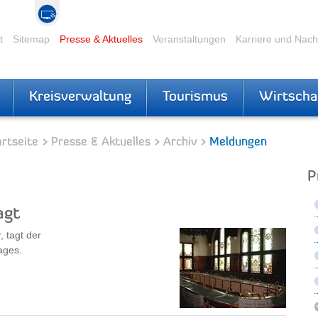
t
Sitemap
Presse & Aktuelles
Veranstaltungen
Karriere und Nac
Kreisverwaltung
Tourismus
Wirtscha
rtseite
Presse & Aktuelles
Archiv
Meldungen
P
agt
 tagt der
ages.