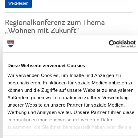
Weiterlesen
Regionalkonferenz zum Thema
„Wohnen mit Zukunft“
Als Vorsitzender der Facharbeitsgruppe
Siedlungsentwicklung ist Landrat
Torsten Wendt an der Vorbereitung der
diesjährigen Regionalkonferenz zum
Diese Webseite verwendet Cookies
Thema...
Wir verwenden Cookies, um Inhalte und Anzeigen zu
Weiterlesen
personalisieren, Funktionen für soziale Medien anbieten zu
können und die Zugriffe auf unsere Website zu analysieren.
Sitzung des Hauptausschusses
Außerdem geben wir Informationen zu Ihrer Verwendung
unserer Website an unsere Partner für soziale Medien,
Am Mittwoch, dem 25. November 2015,
Werbung und Analysen weiter. Unsere Partner führen diese
um 17:00 Uhr, tagt der
Hauptausschuss des Steinburger
Informationen möglicherweise mit weiteren Daten
Kreistages.
zusammen, die Sie ihnen bereitgestellt haben oder die sie
Sitzungsort ist der Historische
im Rahmen Ihrer Nutzung der Dienste gesammelt haben.