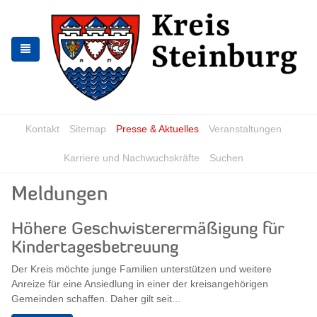
Zur
Zum
Navigation
Inhalt
springen
springen
Kontakt
Sitemap
Presse & Aktuelles
Veranstaltungen
Karriere und Nachwuchskräfte
Suchen
Meldungen
Höhere Geschwisterermäßigung für
Kindertagesbetreuung
Der Kreis möchte junge Familien unterstützen und weitere
Anreize für eine Ansiedlung in einer der kreisangehörigen
Gemeinden schaffen. Daher gilt seit...