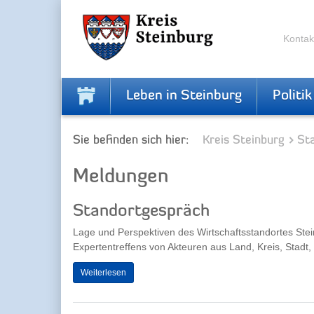
Zur
Zum
Navigation
Inhalt
springen
springen
Kontak
Leben in Steinburg
Politik
Sie befinden sich hier:
Kreis Steinburg
Sta
Meldungen
Standortgespräch
Lage und Perspektiven des Wirtschaftsstandortes St
Expertentreffens von Akteuren aus Land, Kreis, Stadt, 
Weiterlesen