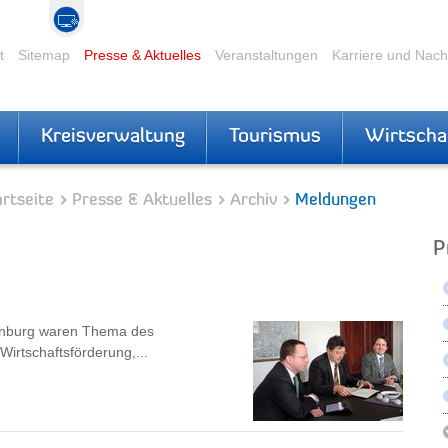
t
Sitemap
Presse & Aktuelles
Veranstaltungen
Karriere und Nac
Kreisverwaltung
Tourismus
Wirtscha
rtseite
Presse & Aktuelles
Archiv
Meldungen
P
einburg waren Thema des
Wirtschaftsförderung,...