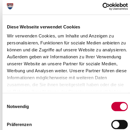
Untere Jagdbehörde
Anschrift
Kreis Steinburg
Karlstraße 13
Diese Webseite verwendet Cookies
25524 Itzehoe
Wir verwenden Cookies, um Inhalte und Anzeigen zu
Postanschrift
Postfach 1632
personalisieren, Funktionen für soziale Medien anbieten zu
25506 Itzehoe
können und die Zugriffe auf unsere Website zu analysieren.
Außerdem geben wir Informationen zu Ihrer Verwendung
Telefon
04821/69 -337 oder -580
unserer Website an unsere Partner für soziale Medien,
Fax
04821/699 -337 oder -580
Werbung und Analysen weiter. Unsere Partner führen diese
Informationen möglicherweise mit weiteren Daten
E-Mail
jagd[at]steinburg.de
zusammen, die Sie ihnen bereitgestellt haben oder die sie
im Rahmen Ihrer Nutzung der Dienste gesammelt haben.
Einwilligungsauswahl
Waffenbehörde
Notwendig
Anschrift
Kreis Steinburg
Karlstraße 13
Präferenzen
25524 Itzehoe