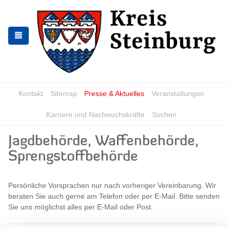
Zur
Zum
Navigation
Inhalt
springen
springen
Kontakt
Sitemap
Presse & Aktuelles
Veranstaltungen
Karriere und Nachwuchskräfte
Suchen
Jagdbehörde, Waffenbehörde,
Sprengstoffbehörde
Persönliche Vorsprachen nur nach vorheriger Vereinbarung. Wir
beraten Sie auch gerne am Telefon oder per E-Mail. Bitte senden
Sie uns möglichst alles per E-Mail oder Post.