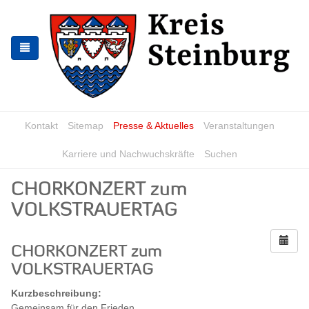
Zur
Zum
Navigation
Inhalt
springen
springen
Kontakt
Sitemap
Presse & Aktuelles
Veranstaltungen
Karriere und Nachwuchskräfte
Suchen
CHORKONZERT zum
VOLKSTRAUERTAG
CHORKONZERT zum
VOLKSTRAUERTAG
Kurzbeschreibung:
Gemeinsam für den Frieden