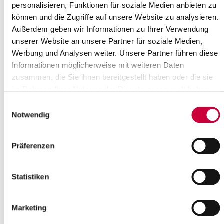
personalisieren, Funktionen für soziale Medien anbieten zu
können und die Zugriffe auf unsere Website zu analysieren.
Außerdem geben wir Informationen zu Ihrer Verwendung
unserer Website an unsere Partner für soziale Medien,
Werbung und Analysen weiter. Unsere Partner führen diese
Informationen möglicherweise mit weiteren Daten
zusammen, die Sie ihnen bereitgestellt haben oder die sie
im Rahmen Ihrer Nutzung der Dienste gesammelt haben.
Einwilligungsauswahl
Notwendig
Präferenzen
Quelle : Ev.-Luth. Kirchengemeinde Wilster
Langbeschreibung
Statistiken
Chor-, Instrumental- und Orgelmusik von Bach, Schubert, Reger,
Barte-Hanssen
Marketing
Quelle