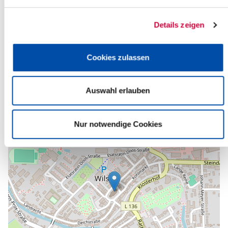
Ev.-Luth. Kirchengemeinde Wilster
Am Markt 12a
Details zeigen
25554 Wilster
Telefon:
+49 4823 255
E-Mail:
kirche-wilster[at]kk-rm.de
Cookies zulassen
Zurück zur Auswahl
Auswahl erlauben
+
-
Nur notwendige Cookies