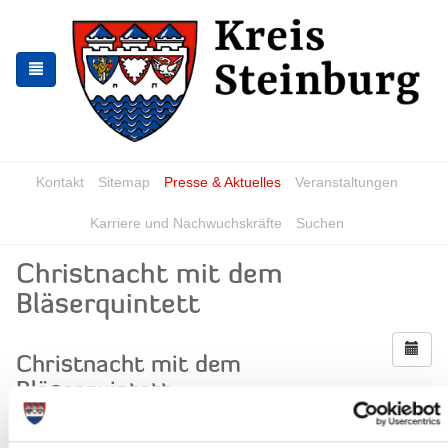
Zur
Zum
Navigation
Inhalt
springen
springen
Kontakt
Sitemap
Presse & Aktuelles
Veranstaltungen
Karriere und Nachwuchskräfte
Suchen
Christnacht mit dem
Bläserquintett
Christnacht mit dem
Bläserquintett
Wann?
Mittwoch, 24.12.2025