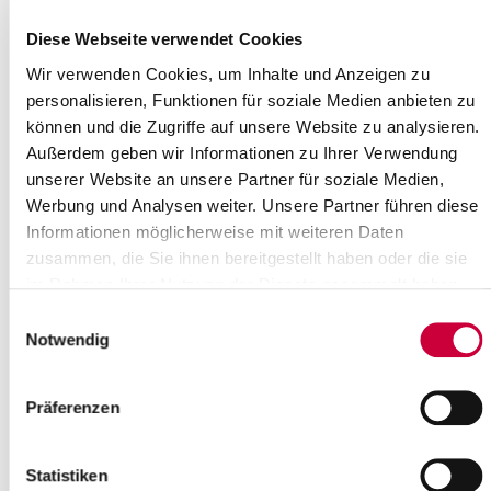
Uhrzeit:
Diese Webseite verwendet Cookies
23:00 Uhr
Wo genau?
Wir verwenden Cookies, um Inhalte und Anzeigen zu
Lutherkirche Lägerdorf, Stiftstraße 21 ,Lägerdorf
personalisieren, Funktionen für soziale Medien anbieten zu
Kategorie:
können und die Zugriffe auf unsere Website zu analysieren.
Veranstaltung , Gottesdienste
Außerdem geben wir Informationen zu Ihrer Verwendung
unserer Website an unsere Partner für soziale Medien,
Quelle
Werbung und Analysen weiter. Unsere Partner führen diese
Ev.-Luth. Kirchengemeinde Lägerdorf
Informationen möglicherweise mit weiteren Daten
Stiftstraße 21
zusammen, die Sie ihnen bereitgestellt haben oder die sie
25566 Lägerdorf
im Rahmen Ihrer Nutzung der Dienste gesammelt haben.
Telefon:
+49 4828 352
E-Mail:
kirchengemeinde-laegerdorf[at]kk-rm.de
Einwilligungsauswahl
Notwendig
Zurück zur Auswahl
Präferenzen
+
-
Statistiken