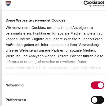
Uhrzeit:
23:00 Uhr
Wo genau?
St.-Jakobi-Kirche, Viertkoppel 13 ,Itzehoe
Diese Webseite verwendet Cookies
Kategorie:
Wir verwenden Cookies, um Inhalte und Anzeigen zu
Veranstaltung , Gottesdienste , Kirche
personalisieren, Funktionen für soziale Medien anbieten zu
können und die Zugriffe auf unsere Website zu analysieren.
Langbeschreibung
Außerdem geben wir Informationen zu Ihrer Verwendung
Alle sind herzlich eingeladen, mit uns die Geburt von Jesus
unserer Website an unsere Partner für soziale Medien,
Christus zu feiern
Werbung und Analysen weiter. Unsere Partner führen diese
Informationen möglicherweise mit weiteren Daten
Quelle
zusammen, die Sie ihnen bereitgestellt haben oder die sie
Ev.-Luth. Kirchengemeinde St. Jakobi-Itzehoe
im Rahmen Ihrer Nutzung der Dienste gesammelt haben.
Viertkoppel 13
25524 Itzehoe
Einwilligungsauswahl
Notwendig
Telefon:
+49 4821 41099
E-Mail:
st.jakobi[at]kk-rm.de
Präferenzen
Zurück zur Auswahl