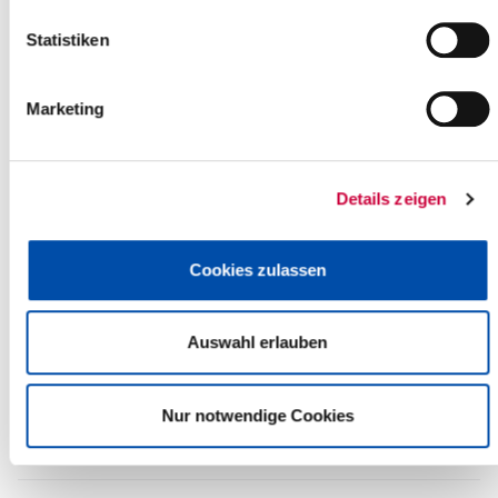
+
Statistiken
-
Marketing
Details zeigen
Cookies zulassen
Auswahl erlauben
Nur notwendige Cookies
Leaflet
| ©
OpenStreetMap
contributors