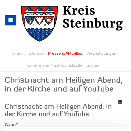
Zur
Zum
Navigation
Inhalt
springen
springen
Kontakt
Sitemap
Presse & Aktuelles
Veranstaltungen
Karriere und Nachwuchskräfte
Suchen
Christnacht am Heiligen Abend,
in der Kirche und auf YouTube
Christnacht am Heiligen Abend, in
der Kirche und auf YouTube
Wann?
Mittwoch, 24.12.2025