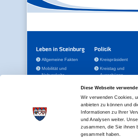
Leben in Steinburg
Politik
Allgemeine Fakten
Kreispräsident
Mobilität und
Kreistag und
Nahverkehr
Ausschüsse
Bauen und Wohnen
Die/Der Beauftragt
Diese Webseite verwende
für Menschen mit
Kultur und Freizeit
Behinderung
Wir verwenden Cookies, um
Familie
anbieten zu können und di
Der
Gesundheit
Informationen zu Ihrer Ve
Kreisseniorenbeirat
und Analysen weiter. Unse
Bildung
Förderstiftung
zusammen, die Sie ihnen b
Fördergesellschaft
gesammelt haben.