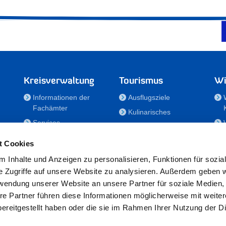
Kreisverwaltung
Tourismus
Wi
Informationen der
Ausflugsziele
Fachämter
Kulinarisches
Services
Aktivitäten in Holstein
e
Karriere und
Unterkünfte
t Cookies
Nachwuchskräfte
Veranstaltungen
 Inhalte und Anzeigen zu personalisieren, Funktionen für sozia
Notdienste
e Zugriffe auf unsere Website zu analysieren. Außerdem geben w
Bekanntmachungen
rwendung unserer Website an unsere Partner für soziale Medien
Formulare/Downloads
re Partner führen diese Informationen möglicherweise mit weite
RSS-Feeds
ereitgestellt haben oder die sie im Rahmen Ihrer Nutzung der D
/Sportförderung