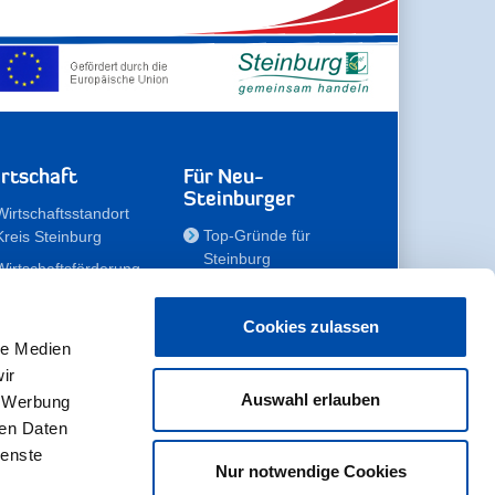
rtschaft
Für Neu-
Steinburger
Wirtschaftsstandort
Top-Gründe für
Kreis Steinburg
Steinburg
Wirtschaftsförderung
Familien
Kompetenzteam
Meine Immobilie
Unternehmen
Cookies zulassen
le Medien
Erholen
Zahlen, Daten,
ir
Fakten
Unsere Rekorde
Auswahl erlauben
, Werbung
Gewerbeflächen
Zukunftskampagne
ren Daten
ienste
Nur notwendige Cookies