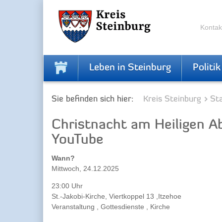
Zur
Zum
Navigation
Inhalt
springen
springen
Kontak
Leben in Steinburg
Politik
Sie befinden sich hier:
Kreis Steinburg
Sta
Christnacht am Heiligen Ab
YouTube
Wann?
Mittwoch, 24.12.2025
23:00 Uhr
St.-Jakobi-Kirche, Viertkoppel 13 ,Itzehoe
Veranstaltung , Gottesdienste , Kirche