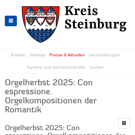
Zur
Zum
Navigation
Inhalt
springen
springen
Kontakt
Sitemap
Presse & Aktuelles
Veranstaltungen
Karriere und Nachwuchskräfte
Suchen
Orgelherbst 2025: Con
espressione.
Orgelkompositionen der
Romantik
Orgelherbst 2025: Con