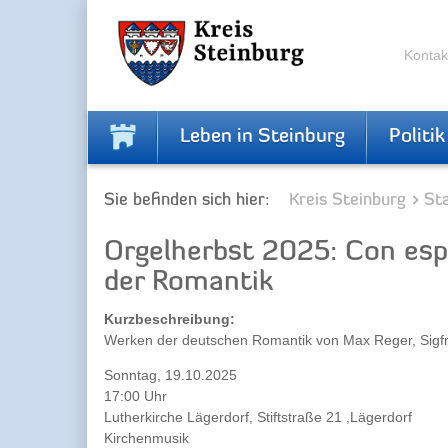
Zur
Zum
Navigation
Inhalt
springen
springen
Kontak
Leben in Steinburg
Politik
Sie befinden sich hier:
Kreis Steinburg
Sta
Orgelherbst 2025: Con esp
der Romantik
Kurzbeschreibung:
Werken der deutschen Romantik von Max Reger, Sigfrid
Sonntag, 19.10.2025
17:00 Uhr
Lutherkirche Lägerdorf, Stiftstraße 21 ,Lägerdorf
Kirchenmusik