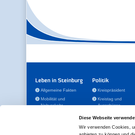
Leben in Steinburg
Politik
Allgemeine Fakten
Kreispräsident
Mobilität und
Kreistag und
Nahverkehr
Ausschüsse
Bauen und Wohnen
Die/Der Beauftragt
Diese Webseite verwende
für Menschen mit
Kultur und Freizeit
Behinderung
Wir verwenden Cookies, um
Familie
anbieten zu können und di