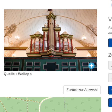
V
Si
ei
Z
Quelle : Weilepp
Zurück zur Auswahl