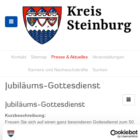
Zur
Zum
Navigation
Inhalt
springen
springen
Kontakt
Sitemap
Presse & Aktuelles
Veranstaltungen
Karriere und Nachwuchskräfte
Suchen
Jubiläums-Gottesdienst
Jubiläums-Gottesdienst
Kurzbeschreibung:
Freuen Sie sich auf einen ganz besonderen Gottesdienst zum 50.
Jubiläum des Gemeindezentrums
Wann?