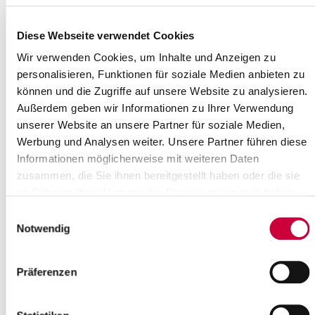
Sonntag, 30.11.2025
Uhrzeit:
17:00 Uhr
Diese Webseite verwendet Cookies
Wo genau?
Wir verwenden Cookies, um Inhalte und Anzeigen zu
St. Johannes-Gemeindezentrum, St. Johannes-Platz 1
personalisieren, Funktionen für soziale Medien anbieten zu
,Kremperheide
können und die Zugriffe auf unsere Website zu analysieren.
Kategorie:
Gottesdienste , Veranstaltung
Außerdem geben wir Informationen zu Ihrer Verwendung
unserer Website an unsere Partner für soziale Medien,
Quelle
Werbung und Analysen weiter. Unsere Partner führen diese
Informationen möglicherweise mit weiteren Daten
Ev.-Luth. St. Johannes-Kirchengemeinde Kremperheide
Sankt Johannes-Platz 1
zusammen, die Sie ihnen bereitgestellt haben oder die sie
25569 Kremperheide
im Rahmen Ihrer Nutzung der Dienste gesammelt haben.
Telefon:
+49 4821 779 73 44
Einwilligungsauswahl
E-Mail:
kirchengemeinde-kremperheide[at]kk-rm.de
Notwendig
Zurück zur Auswahl
Präferenzen
+
-