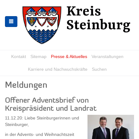
Zur
Zum
Navigation
Inhalt
springen
springen
Kontakt
Sitemap
Presse & Aktuelles
Veranstaltungen
Karriere und Nachwuchskräfte
Suchen
Meldungen
Offener Adventsbrief von
Kreispräsident und Landrat
11.12.20: Liebe Steinburgerinnen und
Steinburger,
in der Advents- und Weihnachtszeit