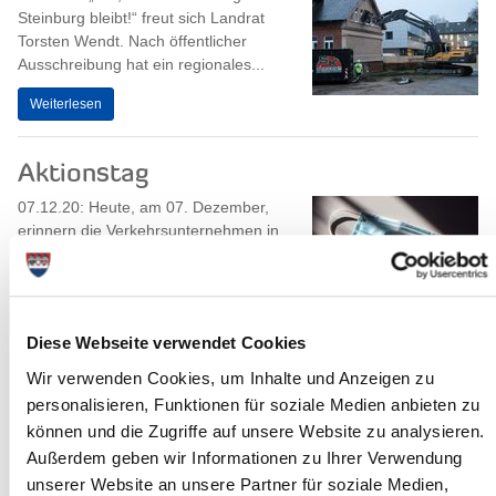
Steinburg bleibt!“ freut sich Landrat
Torsten Wendt. Nach öffentlicher
Ausschreibung hat ein regionales...
Weiterlesen
Aktionstag
07.12.20: Heute, am 07. Dezember,
erinnern die Verkehrsunternehmen in
Schleswig-Holstein ihre Fahrgäste noch
einmal daran, in Bahn und Bus Mund
und...
Weiterlesen
Diese Webseite verwendet Cookies
Wir verwenden Cookies, um Inhalte und Anzeigen zu
personalisieren, Funktionen für soziale Medien anbieten zu
Kreis Steinburg: DANKE an alle
können und die Zugriffe auf unsere Website zu analysieren.
Ehrenamtlichen!
Außerdem geben wir Informationen zu Ihrer Verwendung
04.12.20: Es ist eben alles anders in diesem Jahr. Das betrifft
unserer Website an unsere Partner für soziale Medien,
auch das Ehrenamt. Viele Engagierte mussten Corona-bedingt