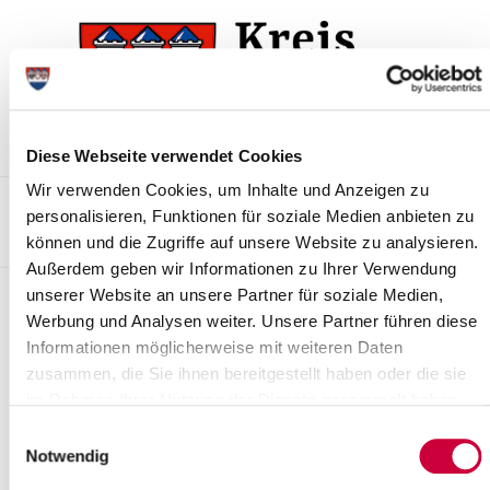
Zur
Zum
Navigation
Inhalt
springen
springen
Diese Webseite verwendet Cookies
Wir verwenden Cookies, um Inhalte und Anzeigen zu
Kontakt
Sitemap
Presse & Aktuelles
Veranstaltungen
personalisieren, Funktionen für soziale Medien anbieten zu
können und die Zugriffe auf unsere Website zu analysieren.
Karriere und Nachwuchskräfte
Suchen
Außerdem geben wir Informationen zu Ihrer Verwendung
unserer Website an unsere Partner für soziale Medien,
Archiv
Werbung und Analysen weiter. Unsere Partner führen diese
Informationen möglicherweise mit weiteren Daten
Nr. 67/2022 vom 20.05.2022
zusammen, die Sie ihnen bereitgestellt haben oder die sie
Einteilung des Wahlgebietes Kreis Steinburg in Wahlkreise für die
im Rahmen Ihrer Nutzung der Dienste gesammelt haben.
Wahl der Vertretung des Kreises Steinburg in 2023
Einwilligungsauswahl
Notwendig
Weiterlesen