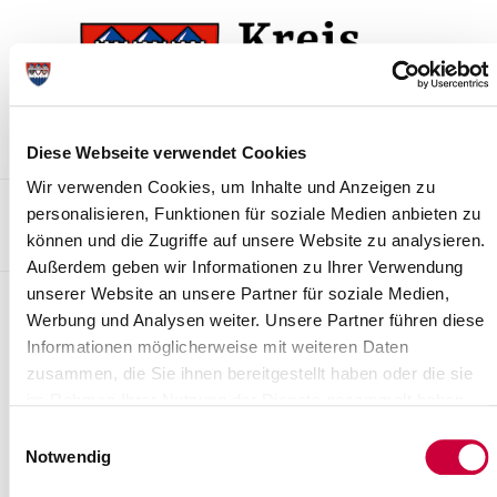
Zur
Zum
Navigation
Inhalt
springen
springen
Diese Webseite verwendet Cookies
Wir verwenden Cookies, um Inhalte und Anzeigen zu
Kontakt
Sitemap
Presse & Aktuelles
Veranstaltungen
personalisieren, Funktionen für soziale Medien anbieten zu
können und die Zugriffe auf unsere Website zu analysieren.
Karriere und Nachwuchskräfte
Suchen
Außerdem geben wir Informationen zu Ihrer Verwendung
unserer Website an unsere Partner für soziale Medien,
Archiv
Werbung und Analysen weiter. Unsere Partner führen diese
Informationen möglicherweise mit weiteren Daten
Nr. 41/2020 vom 06.04.2020
zusammen, die Sie ihnen bereitgestellt haben oder die sie
Allgemeinverfügung des Kreises Steinburg über den Vollzug des
im Rahmen Ihrer Nutzung der Dienste gesammelt haben.
Aufenthaltsgesetzes (AufenthG)
Einwilligungsauswahl
Notwendig
Weiterlesen