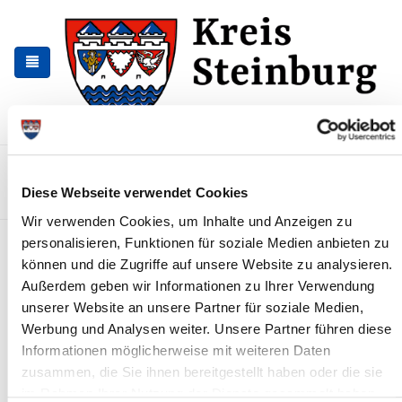
Zur
Zum
Navigation
Inhalt
springen
springen
Kontakt
Sitemap
Presse & Aktuelles
Veranstaltungen
Diese Webseite verwendet Cookies
Karriere und Nachwuchskräfte
Suchen
Wir verwenden Cookies, um Inhalte und Anzeigen zu
personalisieren, Funktionen für soziale Medien anbieten zu
Archiv
können und die Zugriffe auf unsere Website zu analysieren.
Außerdem geben wir Informationen zu Ihrer Verwendung
Nr. 36/2019 vom 30.04.2019
unserer Website an unsere Partner für soziale Medien,
2. Satzung zur Änderung der Satzung des Kreises Steinburg über
Werbung und Analysen weiter. Unsere Partner führen diese
die Erhebung von Gebühren im Gesundheitswesen vom
Informationen möglicherweise mit weiteren Daten
04.04.2019
zusammen, die Sie ihnen bereitgestellt haben oder die sie
im Rahmen Ihrer Nutzung der Dienste gesammelt haben.