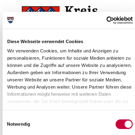
Zur
Zum
Navigation
Inhalt
springen
springen
Diese Webseite verwendet Cookies
Wir verwenden Cookies, um Inhalte und Anzeigen zu
Kontakt
Sitemap
Presse & Aktuelles
Veranstaltungen
personalisieren, Funktionen für soziale Medien anbieten zu
können und die Zugriffe auf unsere Website zu analysieren.
Karriere und Nachwuchskräfte
Suchen
Außerdem geben wir Informationen zu Ihrer Verwendung
unserer Website an unsere Partner für soziale Medien,
Archiv
Werbung und Analysen weiter. Unsere Partner führen diese
Informationen möglicherweise mit weiteren Daten
Nr. 28/2019 vom 29.03.2019
zusammen, die Sie ihnen bereitgestellt haben oder die sie
2. Änderung der Entgeltordnung für den Besuch und die Nutzung
im Rahmen Ihrer Nutzung der Dienste gesammelt haben.
von Räumen des Kreismuseums Prinzeßhof
Einwilligungsauswahl
Notwendig
Weiterlesen