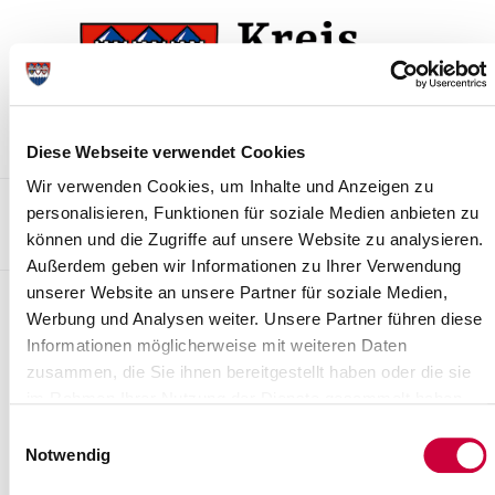
Zur
Zum
Navigation
Inhalt
springen
springen
Diese Webseite verwendet Cookies
Wir verwenden Cookies, um Inhalte und Anzeigen zu
Kontakt
Sitemap
Presse & Aktuelles
Veranstaltungen
personalisieren, Funktionen für soziale Medien anbieten zu
können und die Zugriffe auf unsere Website zu analysieren.
Karriere und Nachwuchskräfte
Suchen
Außerdem geben wir Informationen zu Ihrer Verwendung
unserer Website an unsere Partner für soziale Medien,
Archiv
Werbung und Analysen weiter. Unsere Partner führen diese
Informationen möglicherweise mit weiteren Daten
Nr. 126/2018 vom 30.11.2018
zusammen, die Sie ihnen bereitgestellt haben oder die sie
10. Satzung zur Änderung der Hauptsatzung des Kreises
im Rahmen Ihrer Nutzung der Dienste gesammelt haben.
Steinburg vom 10.03.2003
Einwilligungsauswahl
Notwendig
Weiterlesen