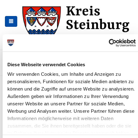
Zur
Zum
Navigation
Inhalt
springen
springen
Kontakt
Sitemap
Presse & Aktuelles
Veranstaltungen
Diese Webseite verwendet Cookies
Karriere und Nachwuchskräfte
Suchen
Wir verwenden Cookies, um Inhalte und Anzeigen zu
personalisieren, Funktionen für soziale Medien anbieten zu
Archiv
können und die Zugriffe auf unsere Website zu analysieren.
Außerdem geben wir Informationen zu Ihrer Verwendung
Nr. 30/2018 vom 24.04.2018
unserer Website an unsere Partner für soziale Medien,
Erste Änderung der Anordnung zum Schutz der Bienen gegen die
Werbung und Analysen weiter. Unsere Partner führen diese
Amerikanische Faulbrut (AFB) - Allgemeinverfügung - vom
Informationen möglicherweise mit weiteren Daten
27.03.2018
zusammen, die Sie ihnen bereitgestellt haben oder die sie
im Rahmen Ihrer Nutzung der Dienste gesammelt haben.
Weiterlesen