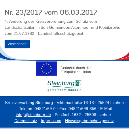
Nr. 23/2017 vom 06.03.2017
4. Änderung der Kreisverordnung zum Schutz vom
Landschaftseilen in den Gemeinden Altenmoor und Kiebitzreihe
vom 21.07.1982 - Landschaftsschutzgebiet...
Weiterlesen
Kreisverwaltung Steinburg · Viktoriastraße 16-18 · 25524 Itzehoe
· Telefon: 04821/69-0 · Fax: 04821/699-356 · E-Mail:
info[at]steinburg.de
· Postfach 1632 - 25506 Itzehoe ·
Datenschutz
·
Impressum
·
Hinweisgeberschutzgesetz