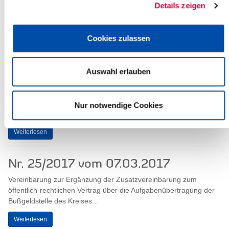
Details zeigen
8. Satzung zur Änderung der Hauptsatzung des Kreises
Steinburg vom 10.03.2013
Cookies zulassen
Weiterlesen
Auswahl erlauben
Nr. 26/2017 vom 09.03.2017
Bericht der zuständigen Behörde des Kreises Steinburg über die
Zusammenarbeit mit den nach § 19 Abs. 1 und 3 des
Nur notwendige Cookies
Selbstbestimmungstärkungsgesetzes...
Weiterlesen
Nr. 25/2017 vom 07.03.2017
Vereinbarung zur Ergänzung der Zusatzvereinbarung zum
öffentlich-rechtlichen Vertrag über die Aufgabenübertragung der
Bußgeldstelle des Kreises...
Weiterlesen