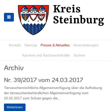
Zur
Zum
Navigation
Inhalt
springen
springen
Kontakt
Sitemap
Presse & Aktuelles
Veranstaltungen
Karriere und Nachwuchskräfte
Suchen
Archiv
Nr. 39/2017 vom 24.03.2017
Tierseuchenrechtliche Allgemeinverfügung über die Aufhebung
der tierseuchenbehördlichen Allgemeinverfügung vom
20.02.2017 zum Schutz gegen die...
Weiterlesen