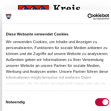
Zur
Zum
Navigation
Inhalt
springen
springen
Diese Webseite verwendet Cookies
Wir verwenden Cookies, um Inhalte und Anzeigen zu
Kontakt
Sitemap
Presse & Aktuelles
Veranstaltungen
personalisieren, Funktionen für soziale Medien anbieten zu
können und die Zugriffe auf unsere Website zu analysieren.
Karriere und Nachwuchskräfte
Suchen
Außerdem geben wir Informationen zu Ihrer Verwendung
unserer Website an unsere Partner für soziale Medien,
Archiv
Werbung und Analysen weiter. Unsere Partner führen diese
Informationen möglicherweise mit weiteren Daten
Nr. 43/2016 vom 18.07.2016
zusammen, die Sie ihnen bereitgestellt haben oder die sie
Feststellung der UVP-Pflicht nach § 3 a des Gesetzes über die
im Rahmen Ihrer Nutzung der Dienste gesammelt haben.
Umweltverträglichkeitsprüfung (UVPG)
Einwilligungsauswahl
Notwendig
Weiterlesen