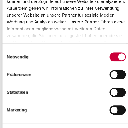
können und die Zugriffe auf unsere Website zu analysieren.
Wasserverbandsgesetzes (WVG)
Außerdem geben wir Informationen zu Ihrer Verwendung
unserer Website an unsere Partner für soziale Medien,
Weiterlesen
Werbung und Analysen weiter. Unsere Partner führen diese
Informationen möglicherweise mit weiteren Daten
Nr. 122/2014 vom 17.12.2014
zusammen, die Sie ihnen bereitgestellt haben oder die sie
Neufassung der Satzung des Deich- und Sielverbandes
im Rahmen Ihrer Nutzung der Dienste gesammelt haben.
Feldhusen in Brokstedt im Kreis Steinburg gemäß § 6 des
Einwilligungsauswahl
Wasserverbandsgesetzes (WVG)
Notwendig
Weiterlesen
Präferenzen
Nr. 121/2014 vom 17.12.2014
Neufassung der Satzung des Wasserbeschaffungsverbandes
Statistiken
Mittleres Störgebiet in Brokstedt im Kreis Steinburg gemäß § 6
des Wasserverbandsgesetzes (WVG)
Marketing
Weiterlesen