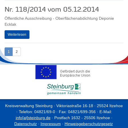
Nr. 118/2014 vom 05.12.2014
Öffentliche Ausschreibung - Oberflächenabdichtung Deponie
Ecklak
Weiterlesen
1
2
Kreisverwaltung Steinburg · Viktoriastraße 16-18 · 25524 Itzehoe
· Telefon: 04821/69-0 · Fax: 04821/699-356 · E-Mail:
info[at]steinburg.de
· Postfach 1632 - 25506 Itzehoe ·
Datenschutz
·
Impressum
·
Hinweisgeberschutzgesetz