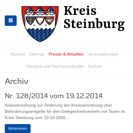
Zur
Zum
Navigation
Inhalt
springen
springen
Kontakt
Sitemap
Presse & Aktuelles
Veranstaltungen
Karriere und Nachwuchskräfte
Suchen
Archiv
Nr. 128/2014 vom 19.12.2014
Kreisverordnung zur Änderung der Kreisverordnung über
Beförderungsentgelte für den Gelegenheitsverkehr mit Taxen im
Kreis Steinburg vom 10.10.2000,...
Weiterlesen