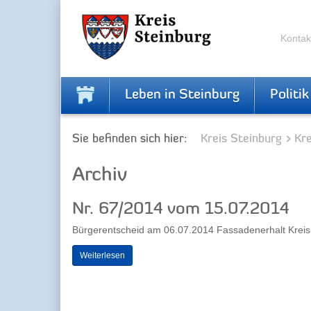
Zur
Zum
Navigation
Inhalt
springen
springen
Kontak
Leben in Steinburg
Politik
Sie befinden sich hier:
Kreis Steinburg
Kr
Archiv
Nr. 67/2014 vom 15.07.2014
Bürgerentscheid am 06.07.2014 Fassadenerhalt Krei
Weiterlesen