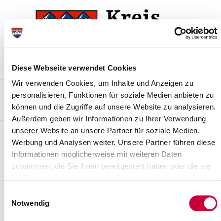
Zur
Zum
Navigation
Inhalt
springen
springen
Diese Webseite verwendet Cookies
Wir verwenden Cookies, um Inhalte und Anzeigen zu
Kontakt
Sitemap
Presse & Aktuelles
Veranstaltungen
personalisieren, Funktionen für soziale Medien anbieten zu
können und die Zugriffe auf unsere Website zu analysieren.
Karriere und Nachwuchskräfte
Suchen
Außerdem geben wir Informationen zu Ihrer Verwendung
unserer Website an unsere Partner für soziale Medien,
Archiv
Werbung und Analysen weiter. Unsere Partner führen diese
Informationen möglicherweise mit weiteren Daten
Nr. 42/2011 vom 05.07.2011
zusammen, die Sie ihnen bereitgestellt haben oder die sie
4. Nachtragsverordnung zur Sicherung von Naturdenkmalen im
im Rahmen Ihrer Nutzung der Dienste gesammelt haben.
Kreis Steinburg
Einwilligungsauswahl
Notwendig
Weiterlesen