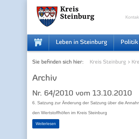
Zur
Zum
Navigation
Inhalt
springen
springen
Kontak
Leben in Steinburg
Politik
Sie befinden sich hier:
Kreis Steinburg
Kr
Archiv
Nr. 64/2010 vom 13.10.2010
6. Satzung zur Änderung der Satzung über die Annah
den Wertstoffhöfen im Kreis Steinburg
Weiterlesen