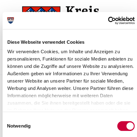
Zur
Zum
Navigation
Inhalt
springen
springen
Diese Webseite verwendet Cookies
Wir verwenden Cookies, um Inhalte und Anzeigen zu
Kontakt
Sitemap
Presse & Aktuelles
Veranstaltungen
personalisieren, Funktionen für soziale Medien anbieten zu
können und die Zugriffe auf unsere Website zu analysieren.
Karriere und Nachwuchskräfte
Suchen
Außerdem geben wir Informationen zu Ihrer Verwendung
unserer Website an unsere Partner für soziale Medien,
Archiv
Werbung und Analysen weiter. Unsere Partner führen diese
Informationen möglicherweise mit weiteren Daten
Nr. 19/2010 vom 25.02.2010
zusammen, die Sie ihnen bereitgestellt haben oder die sie
1. Änderungssatzung zur Satzung des Sielverbandes Rhingebiet
im Rahmen Ihrer Nutzung der Dienste gesammelt haben.
in Dägeling im Kreis Steinburg gemäß § 6 des
Einwilligungsauswahl
Wasserverbandsgesetzes (WVG)
Notwendig
Weiterlesen