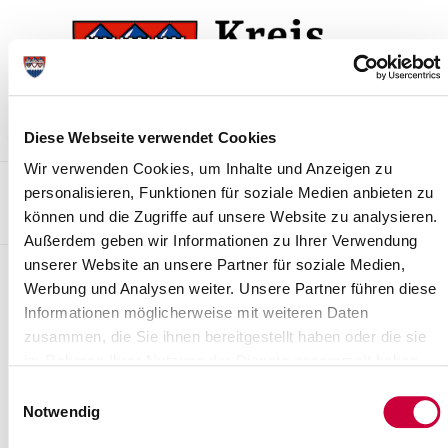
Zur
Zum
Navigation
Inhalt
springen
springen
Diese Webseite verwendet Cookies
Wir verwenden Cookies, um Inhalte und Anzeigen zu
Kontakt
Sitemap
Presse & Aktuelles
Veranstaltungen
personalisieren, Funktionen für soziale Medien anbieten zu
können und die Zugriffe auf unsere Website zu analysieren.
Karriere und Nachwuchskräfte
Suchen
Außerdem geben wir Informationen zu Ihrer Verwendung
unserer Website an unsere Partner für soziale Medien,
Archiv
Werbung und Analysen weiter. Unsere Partner führen diese
Informationen möglicherweise mit weiteren Daten
Nr. 28/2008 vom 20.05.2008
zusammen, die Sie ihnen bereitgestellt haben oder die sie
Tierseuchenbehördliche Allgemeinverfügung zur Durchführung
im Rahmen Ihrer Nutzung der Dienste gesammelt haben.
von Schutzimpfungen gegen die Blauzungenkrankheit (BT-
Einwilligungsauswahl
Impfung)
Notwendig
Weiterlesen