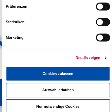
Präferenzen
Nr. 22/2008 vom 09.05.2008
Satzung des Regionalen Berufsbildungszentrums des Kreises
Statistiken
Steinburg
Weiterlesen
Marketing
Details zeigen
Cookies zulassen
Kreisverwaltung Steinburg · Viktoriastraße 16-18 · 25524 Itzehoe
Auswahl erlauben
· Telefon: 04821/69-0 · Fax: 04821/699-356 · E-Mail:
info[at]steinburg.de
· Postfach 1632 - 25506 Itzehoe ·
Datenschutz
·
Impressum
·
Hinweisgeberschutzgesetz
Nur notwendige Cookies