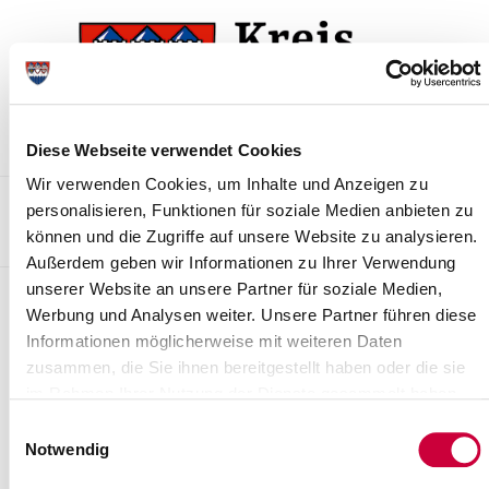
Zur
Zum
Navigation
Inhalt
springen
springen
Diese Webseite verwendet Cookies
Wir verwenden Cookies, um Inhalte und Anzeigen zu
Kontakt
Sitemap
Presse & Aktuelles
Veranstaltungen
personalisieren, Funktionen für soziale Medien anbieten zu
können und die Zugriffe auf unsere Website zu analysieren.
Karriere und Nachwuchskräfte
Suchen
Außerdem geben wir Informationen zu Ihrer Verwendung
unserer Website an unsere Partner für soziale Medien,
Archiv
Werbung und Analysen weiter. Unsere Partner führen diese
Informationen möglicherweise mit weiteren Daten
Nr. 85/2007 vom 15.11.2007
zusammen, die Sie ihnen bereitgestellt haben oder die sie
3. Nachtragssatzung zur Änderung der Satzung des
im Rahmen Ihrer Nutzung der Dienste gesammelt haben.
Wegeunterhaltungsverbandes Steinburg vom 26.06.2003
Einwilligungsauswahl
Notwendig
Weiterlesen