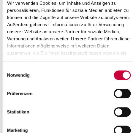
Wir verwenden Cookies, um Inhalte und Anzeigen zu
personalisieren, Funktionen für soziale Medien anbieten zu
können und die Zugriffe auf unsere Website zu analysieren.
Außerdem geben wir Informationen zu Ihrer Verwendung
unserer Website an unsere Partner für soziale Medien,
Werbung und Analysen weiter. Unsere Partner führen diese
Informationen möglicherweise mit weiteren Daten
Dienstag, 28.07.2026
zusammen, die Sie ihnen bereitgestellt haben oder die sie
im Rahmen Ihrer Nutzung der Dienste gesammelt haben.
08:00 Uhr - 12:00 Uhr, Glückstadt
Glückstädter Wochenmarkt
Einwilligungsauswahl
(Marktplatz Glückstadt)
Notwendig
Glückstadt
Präferenzen
mehr Infos
Statistiken
Dienstag, 28.07.2026
Marketing