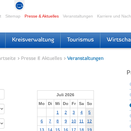
t
Sitemap
Presse & Aktuelles
Veranstaltungen
Karriere und Nac
Kreisverwaltung
Tourismus
Wirtscha
rtseite
Presse & Aktuelles
Veranstaltungen
P
Juli 2026
Mo
Di
Mi
Do
Fr
Sa
So
1
2
3
4
5
6
7
8
9
10
11
12
13
14
15
16
17
18
19