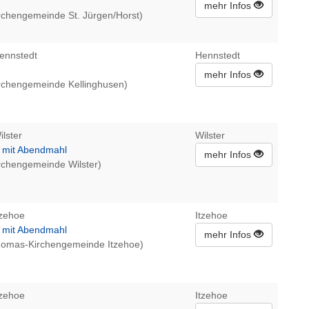
mehr Infos
irchengemeinde St. Jürgen/Horst)
ennstedt
Hennstedt
mehr Infos
irchengemeinde Kellinghusen)
ilster
Wilster
t mit Abendmahl
mehr Infos
irchengemeinde Wilster)
tzehoe
Itzehoe
t mit Abendmahl
mehr Infos
Thomas-Kirchengemeinde Itzehoe)
tzehoe
Itzehoe