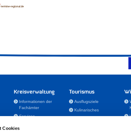
Kreisverwaltung
Tourismus
Wi
Informationen der
Ausflugsziele
Fachämter
Kulinarisches
Services
Aktivitäten in Holstein
e
Karriere und
Unterkünfte
t Cookies
Nachwuchskräfte