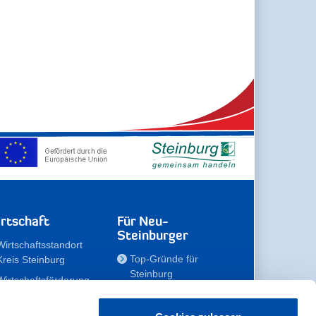
rtschaft
Für Neu-
Steinburger
Wirtschaftsstandort
Top-Gründe für
Kreis Steinburg
Steinburg
Wirtschaftsförderung
Familien
Kompetenzteam
Meine Immobilie
Unternehmen