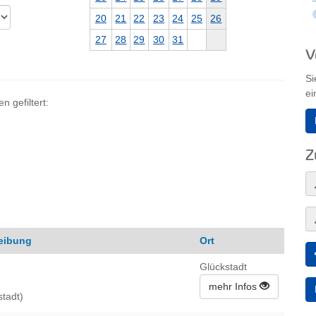
20
21
22
23
24
25
26
27
28
29
30
31
V
Si
ei
 gefiltert:
Z
eibung
Ort
Glückstadt
mehr Infos
stadt)