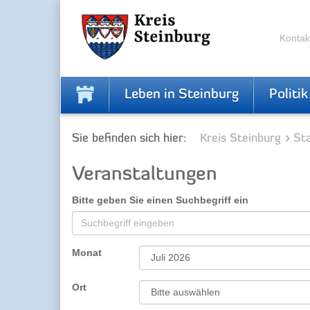
Zur
Zum
Navigation
Inhalt
springen
springen
Kontak
Leben in Steinburg
Politik
Sie befinden sich hier:
Kreis Steinburg
Sta
Veranstaltungen
Bitte geben Sie einen Suchbegriff ein
Monat
Ort