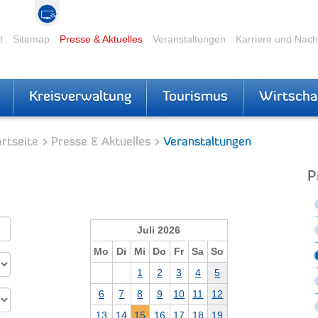
t
Sitemap
Presse & Aktuelles
Veranstaltungen
Karriere und Nac
Kreisverwaltung
Tourismus
Wirtscha
rtseite
Presse & Aktuelles
Veranstaltungen
P
Juli 2026
Mo
Di
Mi
Do
Fr
Sa
So
1
2
3
4
5
6
7
8
9
10
11
12
13
14
15
16
17
18
19