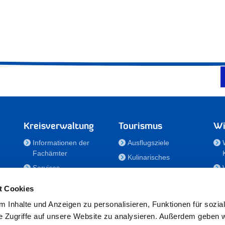
Kreisverwaltung
Tourismus
Wi
Informationen der
Ausflugsziele
Fachämter
Kulinarisches
Services
Aktivitäten in Holstein
e
Karriere und
Unterkünfte
t Cookies
Nachwuchskräfte
Veranstaltungen
 Inhalte und Anzeigen zu personalisieren, Funktionen für sozia
Notdienste
e Zugriffe auf unsere Website zu analysieren. Außerdem geben w
Bekanntmachungen