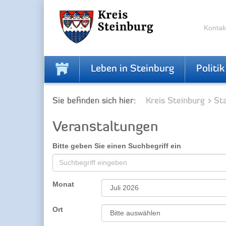
Zur
Zum
Navigation
Inhalt
springen
springen
Kontak
Leben in Steinburg
Politik
Sie befinden sich hier:
Kreis Steinburg
Sta
Veranstaltungen
Bitte geben Sie einen Suchbegriff ein
Monat
Ort