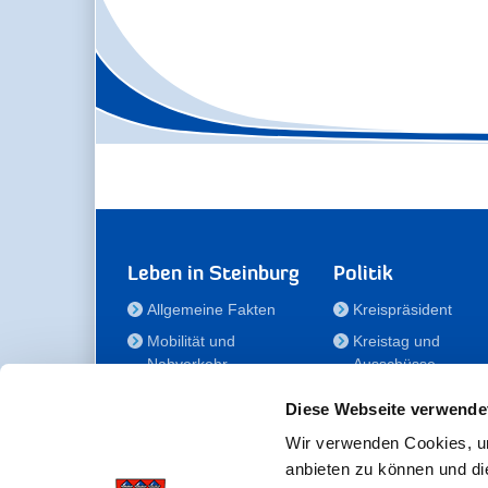
Leben in Steinburg
Politik
Allgemeine Fakten
Kreispräsident
Mobilität und
Kreistag und
Nahverkehr
Ausschüsse
Bauen und Wohnen
Die/Der Beauftragt
Diese Webseite verwende
für Menschen mit
Kultur und Freizeit
Behinderung
Wir verwenden Cookies, um
Familie
anbieten zu können und di
Der