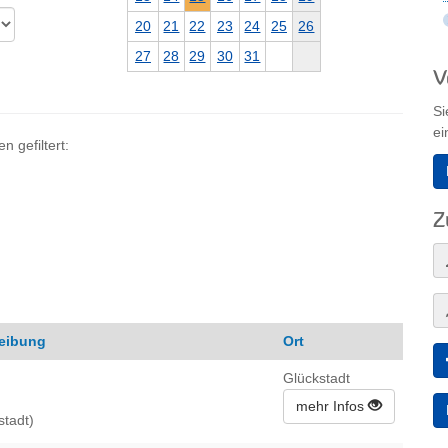
20
21
22
23
24
25
26
27
28
29
30
31
V
Si
ei
 gefiltert:
Z
eibung
Ort
Glückstadt
mehr Infos
stadt)