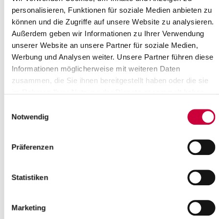
personalisieren, Funktionen für soziale Medien anbieten zu
können und die Zugriffe auf unsere Website zu analysieren.
Außerdem geben wir Informationen zu Ihrer Verwendung
Donnerstag, 09.07.2026
unserer Website an unsere Partner für soziale Medien,
11:00 Uhr, Itzehoe
Werbung und Analysen weiter. Unsere Partner führen diese
Musik zur Marktzeit
Informationen möglicherweise mit weiteren Daten
(St. Laurentii Itzehoe)
zusammen, die Sie ihnen bereitgestellt haben oder die sie
im Rahmen Ihrer Nutzung der Dienste gesammelt haben.
Itzehoe
Einwilligungsauswahl
mehr Infos
Notwendig
Präferenzen
Statistiken
Marketing