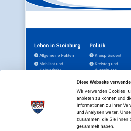
Leben in Steinburg
Politik
Allgemeine Fakten
Kreispräsident
Mobilität und
Kreistag und
Nahverkehr
Ausschüsse
Bauen und Wohnen
Die/Der Beauftragt
Diese Webseite verwende
für Menschen mit
Kultur und Freizeit
Behinderung
Wir verwenden Cookies, um
Familie
anbieten zu können und di
Der
Gesundheit
Informationen zu Ihrer Ve
Kreisseniorenbeirat
und Analysen weiter. Unse
Bildung
Förderstiftung
zusammen, die Sie ihnen b
Fördergesellschaft
gesammelt haben.