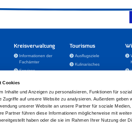
Kreisverwaltung
Tourismus
Wi
Informationen der
Ausflugsziele
Fachämter
Kulinarisches
Services
Aktivitäten in Holstein
e
Karriere und
Unterkünfte
t Cookies
Nachwuchskräfte
Veranstaltungen
 Inhalte und Anzeigen zu personalisieren, Funktionen für sozia
Notdienste
e Zugriffe auf unsere Website zu analysieren. Außerdem geben w
Bekanntmachungen
rwendung unserer Website an unsere Partner für soziale Medien
Formulare/Downloads
re Partner führen diese Informationen möglicherweise mit weite
RSS-Feeds
ereitgestellt haben oder die sie im Rahmen Ihrer Nutzung der D
/Sportförderung