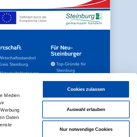
rtschaft
Für Neu-
Steinburger
Wirtschaftsstandort
Top-Gründe für
Kreis Steinburg
Steinburg
Wirtschaftsförderung
Familien
Kompetenzteam
Meine Immobilie
Unternehmen
Cookies zulassen
le Medien
Erholen
Zahlen, Daten,
ir
Fakten
Unsere Rekorde
Auswahl erlauben
, Werbung
Gewerbeflächen
Zukunftskampagne
ren Daten
ienste
Nur notwendige Cookies