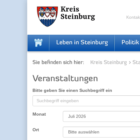
Zur
Zum
Navigation
Inhalt
springen
springen
Kontak
Leben in Steinburg
Politik
Sie befinden sich hier:
Kreis Steinburg
Sta
Veranstaltungen
Bitte geben Sie einen Suchbegriff ein
Monat
Ort