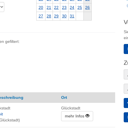
20
21
22
23
24
25
26
27
28
29
30
31
V
Si
ei
 gefiltert:
Z
eschreibung
Ort
kstadt
Glückstadt
it
mehr Infos
 Glückstadt)