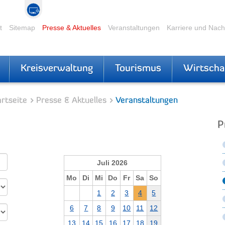
t
Sitemap
Presse & Aktuelles
Veranstaltungen
Karriere und Nac
Kreisverwaltung
Tourismus
Wirtscha
rtseite
Presse & Aktuelles
Veranstaltungen
P
Juli 2026
Mo
Di
Mi
Do
Fr
Sa
So
1
2
3
4
5
6
7
8
9
10
11
12
13
14
15
16
17
18
19