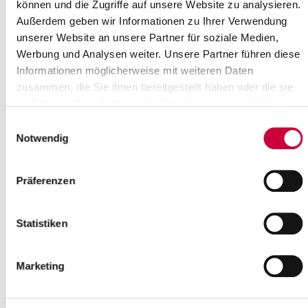
können und die Zugriffe auf unsere Website zu analysieren.
Außerdem geben wir Informationen zu Ihrer Verwendung
Dienstag, 30.06.2026
unserer Website an unsere Partner für soziale Medien,
09:00 Uhr - 11:00 Uhr, Glückstadt
Werbung und Analysen weiter. Unsere Partner führen diese
Frühstück in Gemeinschaft
Informationen möglicherweise mit weiteren Daten
(Begegnungsstätte Glücksknoten)
zusammen, die Sie ihnen bereitgestellt haben oder die sie
im Rahmen Ihrer Nutzung der Dienste gesammelt haben.
Glückstadt
Einwilligungsauswahl
mehr Infos
Notwendig
Präferenzen
Statistiken
Marketing