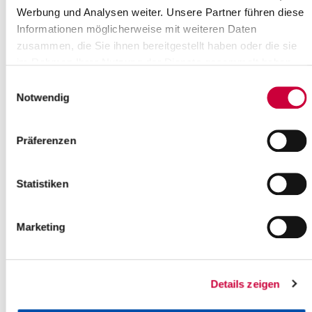
Werbung und Analysen weiter. Unsere Partner führen diese
Informationen möglicherweise mit weiteren Daten
zusammen, die Sie ihnen bereitgestellt haben oder die sie
Mittwoch, 24.06.2026
im Rahmen Ihrer Nutzung der Dienste gesammelt haben.
14:30 Uhr, Kremperheide
Einwilligungsauswahl
Seniorennachmittag im Kaminzimmer
Notwendig
(Ev.-Luth. St. Johannes-Kirchengemeinde Kremperheide)
Kremperheide
Präferenzen
mehr Infos
Statistiken
Marketing
Details zeigen