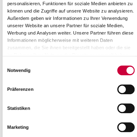
personalisieren, Funktionen für soziale Medien anbieten zu
können und die Zugriffe auf unsere Website zu analysieren.
Montag, 22.06.2026
Außerdem geben wir Informationen zu Ihrer Verwendung
16:00 Uhr - 18:00 Uhr, Itzehoe
unserer Website an unsere Partner für soziale Medien,
Informationstermin Freiwilligenforum Itzehoe e.V.
Werbung und Analysen weiter. Unsere Partner führen diese
(Stadtbibliothek Itzehoe)
Informationen möglicherweise mit weiteren Daten
zusammen, die Sie ihnen bereitgestellt haben oder die sie
Itzehoe
im Rahmen Ihrer Nutzung der Dienste gesammelt haben.
mehr Infos
Einwilligungsauswahl
Notwendig
Präferenzen
Statistiken
Marketing