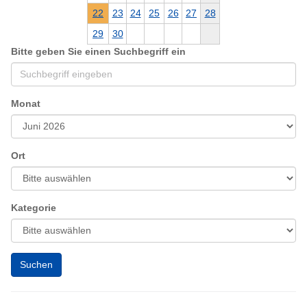
22
23
24
25
26
27
28
29
30
Bitte geben Sie einen Suchbegriff ein
Monat
Ort
Kategorie