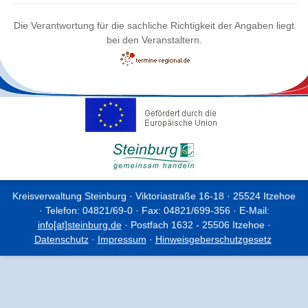
Die Verantwortung für die sachliche Richtigkeit der Angaben liegt
bei den Veranstaltern.
Kreisverwaltung Steinburg · Viktoriastraße 16-18 · 25524 Itzehoe
· Telefon: 04821/69-0 · Fax: 04821/699-356 · E-Mail:
info[at]steinburg.de
· Postfach 1632 - 25506 Itzehoe ·
Datenschutz
·
Impressum
·
Hinweisgeberschutzgesetz