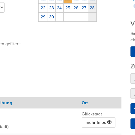
22
23
24
25
26
27
28
29
30
V
Si
ei
 gefiltert:
Z
eibung
Ort
Glückstadt
mehr Infos
tadt)