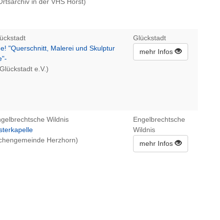
rtsarchiv in der VHS Horst)
ückstadt
Glückstadt
! "Querschnitt, Malerei und Skulptur
mehr Infos
e"-
Glückstadt e.V.)
ngelbrechtsche Wildnis
Engelbrechtsche
sterkapelle
Wildnis
irchengemeinde Herzhorn)
mehr Infos