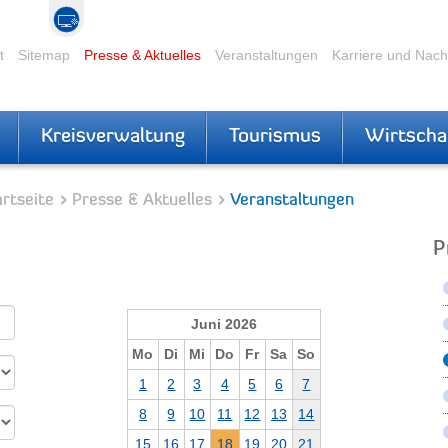
t
Sitemap
Presse & Aktuelles
Veranstaltungen
Karriere und Nac
Kreisverwaltung
Tourismus
Wirtscha
rtseite
Presse & Aktuelles
Veranstaltungen
P
Juni 2026
Mo
Di
Mi
Do
Fr
Sa
So
1
2
3
4
5
6
7
8
9
10
11
12
13
14
15
16
17
18
19
20
21