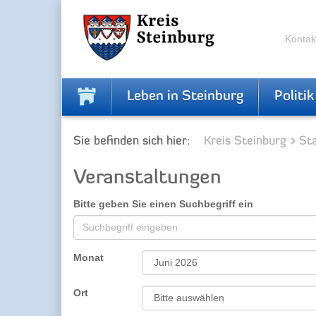
Zur
Zum
Navigation
Inhalt
springen
springen
Kontak
Leben in Steinburg
Politik
Sie befinden sich hier:
Kreis Steinburg
Sta
Veranstaltungen
Bitte geben Sie einen Suchbegriff ein
Monat
Ort