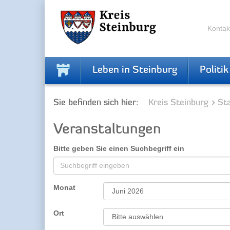
Zur
Zum
Navigation
Inhalt
springen
springen
Kontak
Leben in Steinburg
Politik
Sie befinden sich hier:
Kreis Steinburg
Sta
Veranstaltungen
Bitte geben Sie einen Suchbegriff ein
Monat
Ort