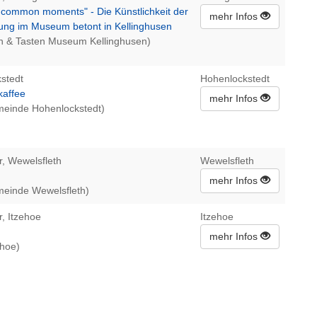
ncommon moments" - Die Künstlichkeit der
mehr Infos
rung im Museum betont in Kellinghusen
n & Tasten Museum Kellinghusen)
stedt
Hohenlockstedt
kaffee
mehr Infos
meinde Hohenlockstedt)
r, Wewelsfleth
Wewelsfleth
mehr Infos
meinde Wewelsfleth)
r, Itzehoe
Itzehoe
mehr Infos
ehoe)