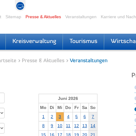
t
Sitemap
Presse & Aktuelles
Veranstaltungen
Karriere und Nac
Kreisverwaltung
Tourismus
Wirtscha
rtseite
Presse & Aktuelles
Veranstaltungen
P
Juni 2026
Mo
Di
Mi
Do
Fr
Sa
So
1
2
3
4
5
6
7
8
9
10
11
12
13
14
15
16
17
18
19
20
21