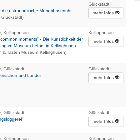
Glückstadt
e- die astronomische Mondphasenuhr
mehr Infos
 Glückstadt)
r, Kellinghusen
Kellinghusen
ncommon moments" - Die Künstlichkeit der
mehr Infos
rung im Museum betont in Kellinghusen
n & Tasten Museum Kellinghusen)
r, Glückstadt
Glückstadt
Menschen und Länder
mehr Infos
r, Glückstadt
Glückstadt
ngsloggerei"
mehr Infos
r, Kellinghusen
Kellinghusen