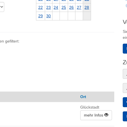
22
23
24
25
26
27
28
29
30
V
Si
ei
 gefiltert:
Z
Ort
Glückstadt
mehr Infos